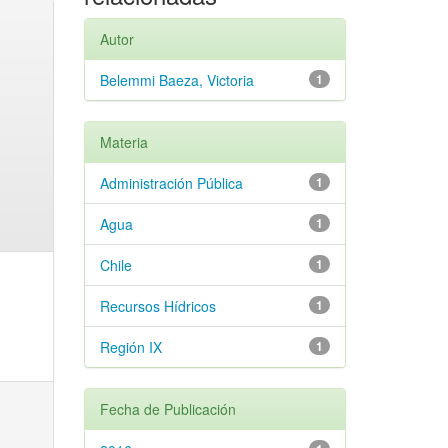
Autor
Belemmi Baeza, Victoria
1
Materia
Administración Pública
1
Agua
1
Chile
1
Recursos Hídricos
1
Región IX
1
Fecha de Publicación