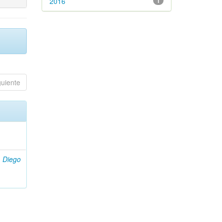
2016
1
guiente
i, Diego