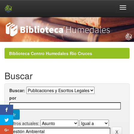
Skip
navigation
Biblioteca Centro Humedales Río Cruces
Buscar
Buscar:
por
Filtros actuales: