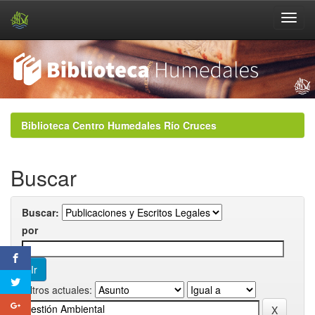
Skip
navigation
Biblioteca Centro Humedales Río Cruces
Buscar
Buscar:
por
Filtros actuales: