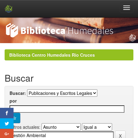
Skip
navigation
Biblioteca Centro Humedales Río Cruces
Buscar
Buscar:
por
Filtros actuales: