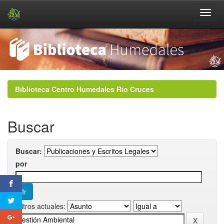
Skip
navigation
Biblioteca Centro Humedales Río Cruces
Buscar
Buscar:
por
Filtros actuales: