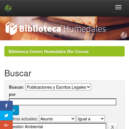
Skip
navigation
Biblioteca Centro Humedales Río Cruces
Buscar
Buscar:
por
Filtros actuales: