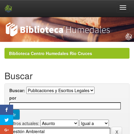
Skip
navigation
Biblioteca Centro Humedales Río Cruces
Buscar
Buscar:
por
Filtros actuales: