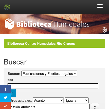
Skip
navigation
Biblioteca Centro Humedales Río Cruces
Buscar
Buscar:
por
Filtros actuales: