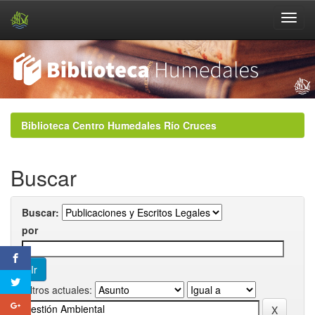
Skip
navigation
Biblioteca Centro Humedales Río Cruces
Buscar
Buscar:
por
Filtros actuales: