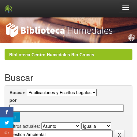
Skip
navigation
Biblioteca Centro Humedales Río Cruces
Buscar
Buscar:
por
Filtros actuales: