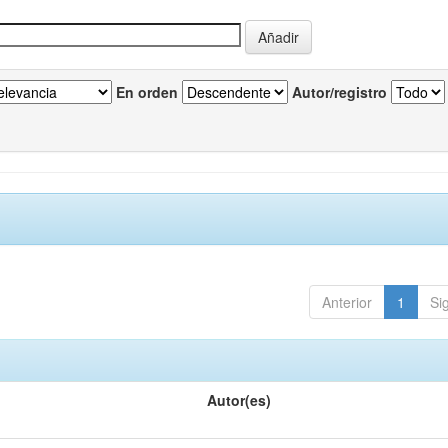
En orden
Autor/registro
Anterior
1
Si
Autor(es)