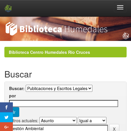
Skip
navigation
Biblioteca Centro Humedales Río Cruces
Buscar
Buscar:
por
Filtros actuales: