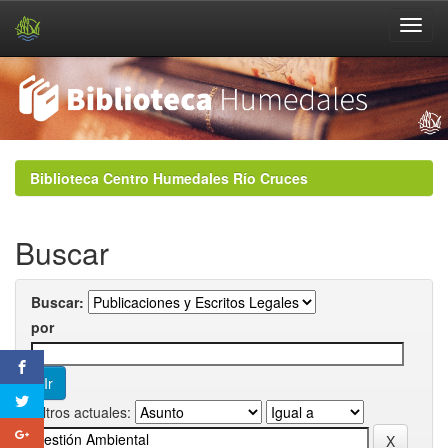
Skip
navigation
Biblioteca Centro Humedales Río Cruces
Buscar
Buscar:
por
Filtros actuales: