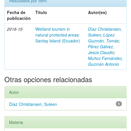
Resultados por ítem:
Fecha de
Título
Autor(es)
publicación
2016-10
Wetland tourism in
Díaz Christiansen,
natural protected areas:
Suleen
;
López
Santay Island (Ecuador)
Guzmán, Tomás
;
Pérez Gálvez,
Jesús Claudio
;
Muñoz Fernández,
Guzmán Antonio
Otras opciones relacionadas
Autor
Díaz Christiansen, Suleen
1
Materia