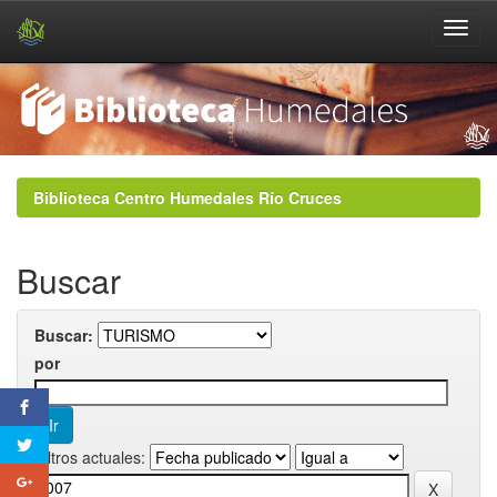
Skip
navigation
Biblioteca Centro Humedales Río Cruces
Buscar
Buscar:
por
Filtros actuales: