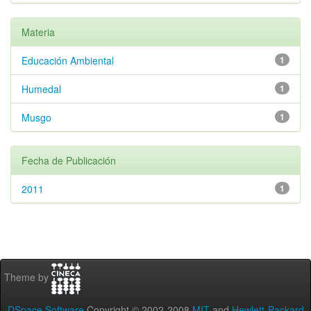
Materia
Educación Ambiental
1
Humedal
1
Musgo
1
Fecha de Publicación
2011
1
Theme by
DSpace Software
Copyright © 2002-2008
MIT
and
Hewlett-Packard