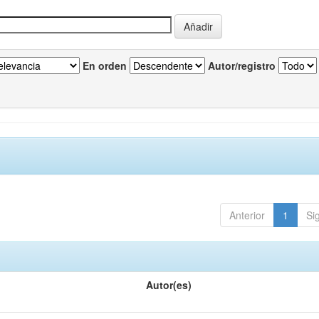
En orden
Autor/registro
Anterior
1
Si
Autor(es)