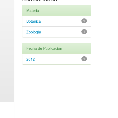
Materia
Botánica
1
Zoología
1
Fecha de Publicación
2012
1