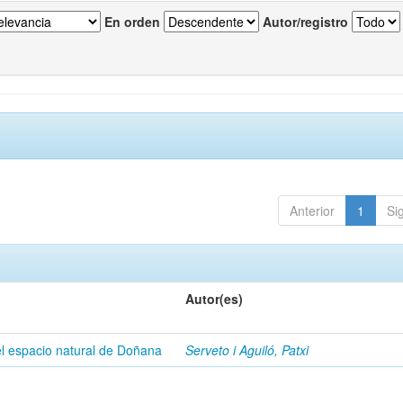
En orden
Autor/registro
Anterior
1
Si
Autor(es)
 el espacio natural de Doñana
Serveto i Aguiló, Patxi