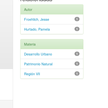
Autor
Froehlich, Jesse
1
Hurtado, Pamela
1
Materia
Desarrollo Urbano
1
Patrimonio Natural
1
Región VII
1