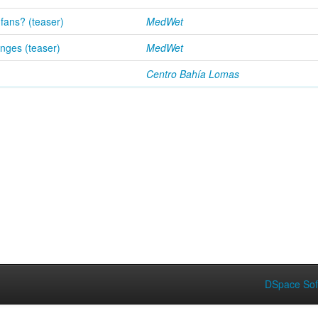
fans? (teaser)
MedWet
nges (teaser)
MedWet
Centro Bahía Lomas
DSpace Sof