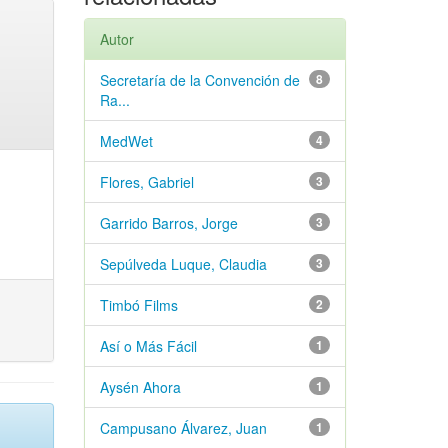
Autor
Secretaría de la Convención de
8
Ra...
MedWet
4
Flores, Gabriel
3
Garrido Barros, Jorge
3
Sepúlveda Luque, Claudia
3
Timbó Films
2
Así o Más Fácil
1
Aysén Ahora
1
Campusano Álvarez, Juan
1