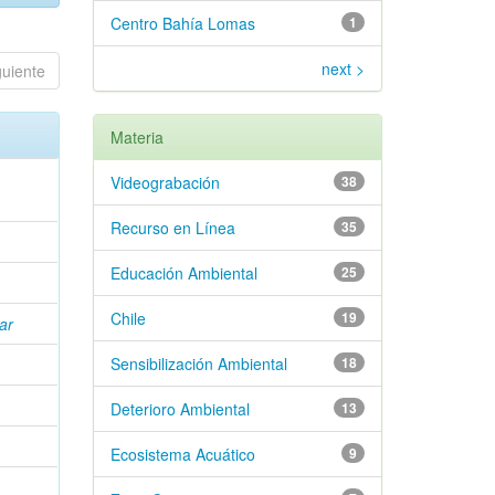
Centro Bahía Lomas
1
next >
guiente
Materia
Videograbación
38
Recurso en Línea
35
Educación Ambiental
25
Chile
19
ar
Sensibilización Ambiental
18
Deterioro Ambiental
13
Ecosistema Acuático
9