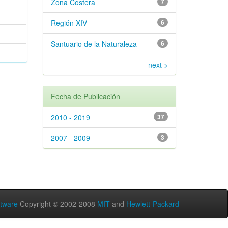
Zona Costera
7
Región XIV
6
Santuario de la Naturaleza
6
next >
Fecha de Publicación
2010 - 2019
37
2007 - 2009
3
tware
Copyright © 2002-2008
MIT
and
Hewlett-Packard