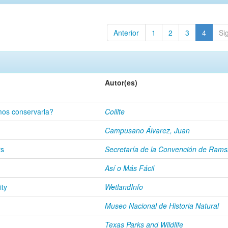
Anterior
1
2
3
4
Si
Autor(es)
mos conservarla?
Coillte
Campusano Álvarez, Juan
rs
Secretaría de la Convención de Rams
Así o Más Fácil
ity
WetlandInfo
Museo Nacional de Historia Natural
Texas Parks and Wildlife