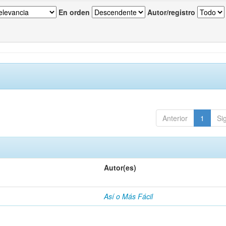
En orden
Autor/registro
Anterior
1
Si
Autor(es)
Así o Más Fácil