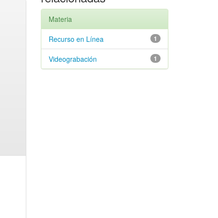
Materia
Recurso en Línea
1
Videograbación
1