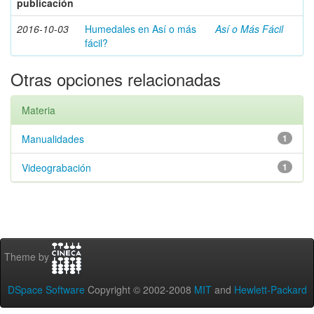
publicación
2016-10-03
Humedales en Así o más
Así o Más Fácil
fácil?
Otras opciones relacionadas
Materia
Manualidades
1
Videograbación
1
Theme by
DSpace Software
Copyright © 2002-2008
MIT
and
Hewlett-Packard