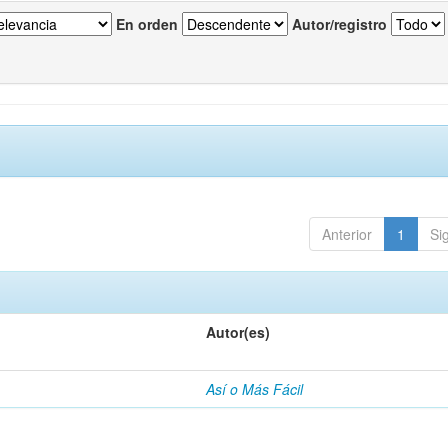
En orden
Autor/registro
Anterior
1
Si
Autor(es)
Así o Más Fácil