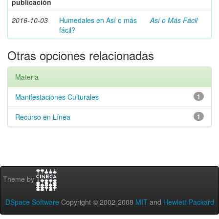
publicación
2016-10-03
Humedales en Así o más
Así o Más Fácil
fácil?
Otras opciones relacionadas
Materia
Manifestaciones Culturales
1
Recurso en Línea
1
Theme by
DSpace Software
Copyright © 2002-2008
MIT
and
Hewlett-Packard