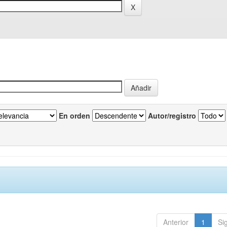
En orden
Autor/registro
Anterior
1
Si