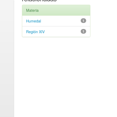
Materia
Humedal
1
Región XIV
1