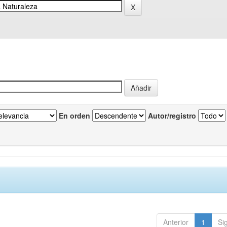
En orden
Autor/registro
Anterior
1
Si