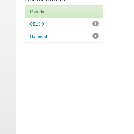
Materia
CELCO
1
Humedal
1