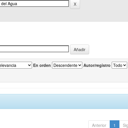
En orden
Autor/registro
Anterior
1
Si