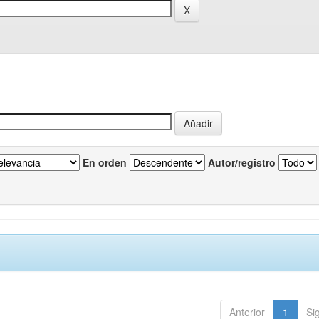
En orden
Autor/registro
Anterior
1
Si