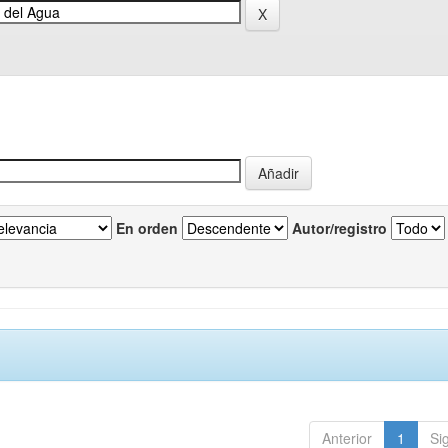
En orden
Autor/registro
Anterior
1
Si