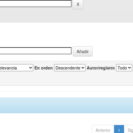
En orden
Autor/registro
Anterior
1
Si