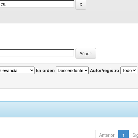
En orden
Autor/registro
Anterior
1
Si