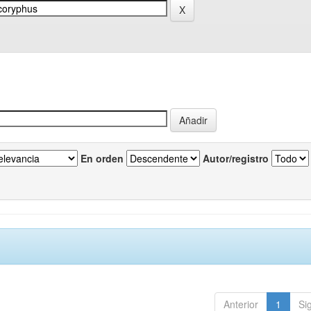
En orden
Autor/registro
Anterior
1
Si