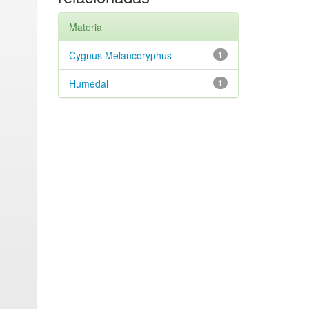
Materia
Cygnus Melancoryphus
1
Humedal
1