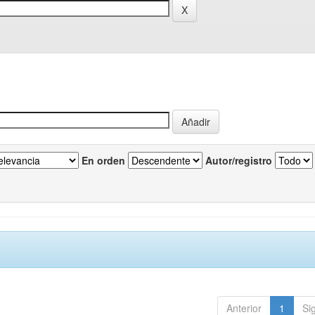
En orden
Autor/registro
Anterior
1
Si