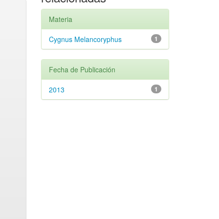
Materia
Cygnus Melancoryphus
1
Fecha de Publicación
2013
1