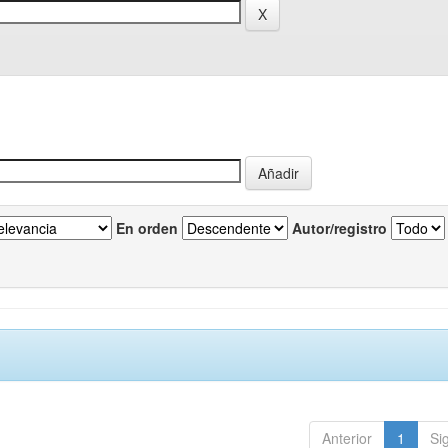
En orden
Autor/registro
Anterior
1
Si