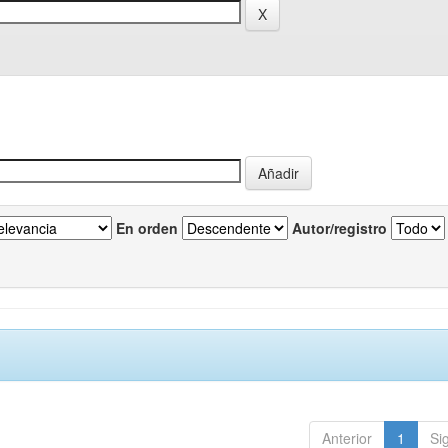
En orden
Autor/registro
Anterior
1
Si