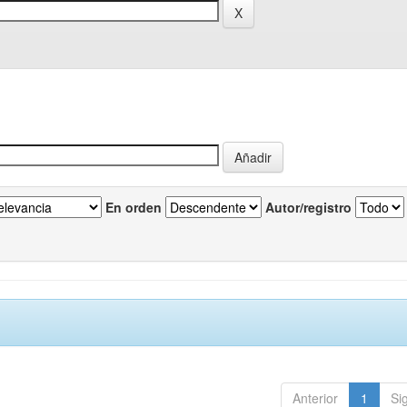
En orden
Autor/registro
Anterior
1
Si