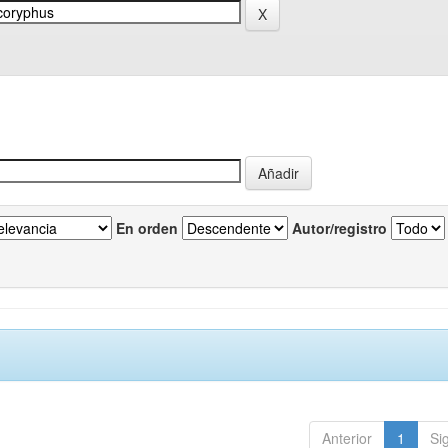
En orden
Autor/registro
Anterior
1
Si