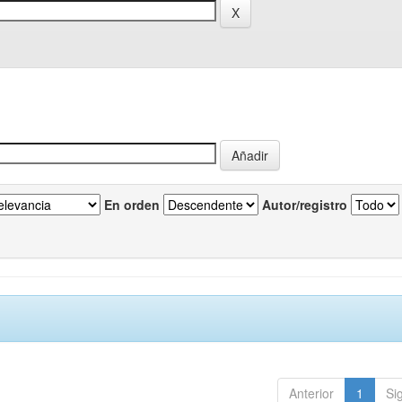
En orden
Autor/registro
Anterior
1
Si