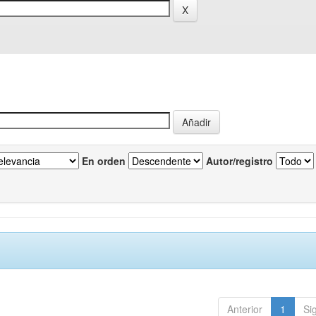
En orden
Autor/registro
Anterior
1
Si