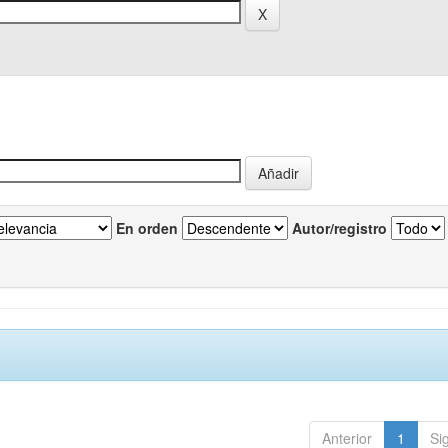
En orden
Autor/registro
Anterior
1
Si