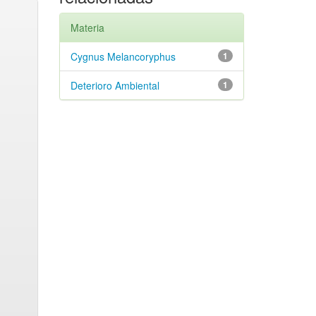
Materia
Cygnus Melancoryphus
1
Deterioro Ambiental
1