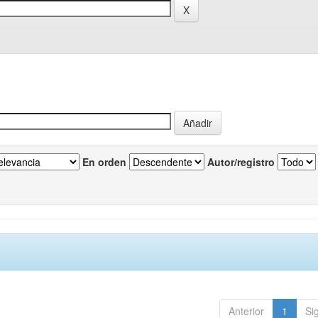
En orden
Autor/registro
Anterior
1
Si