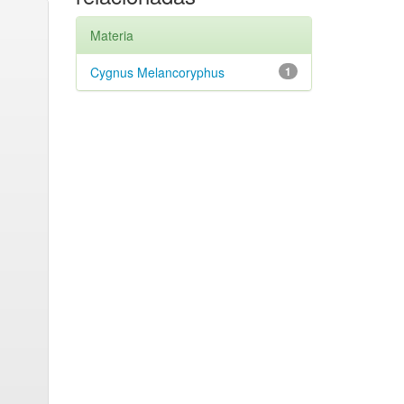
Materia
Cygnus Melancoryphus
1