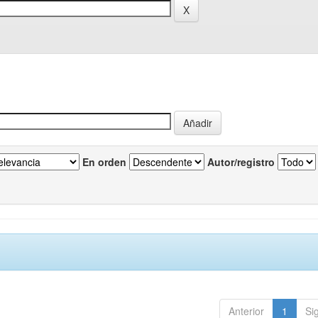
En orden
Autor/registro
Anterior
1
Si