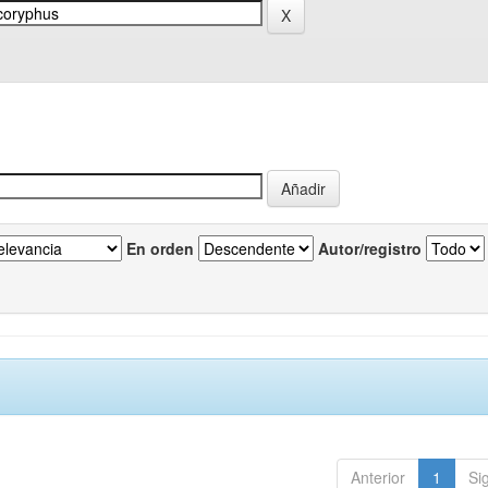
En orden
Autor/registro
Anterior
1
Si