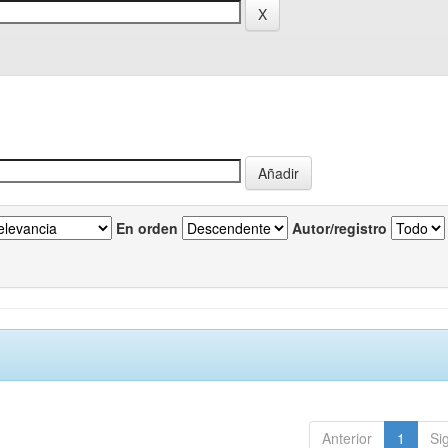
En orden
Autor/registro
Anterior
1
Si