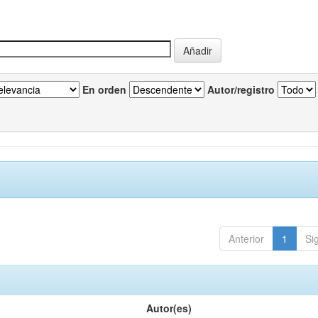
En orden
Autor/registro
Anterior
1
Si
Autor(es)