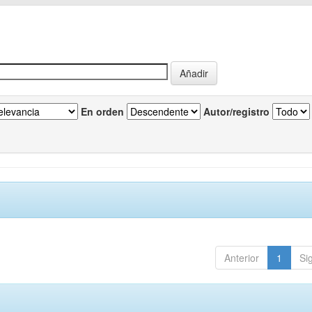
En orden
Autor/registro
Anterior
1
Si