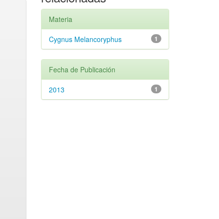
Materia
Cygnus Melancoryphus
1
Fecha de Publicación
2013
1