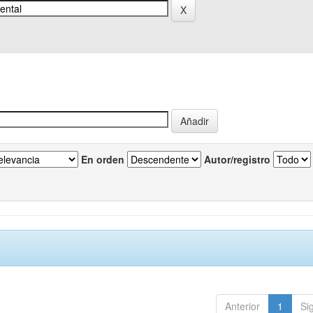
En orden
Autor/registro
Anterior
1
Si