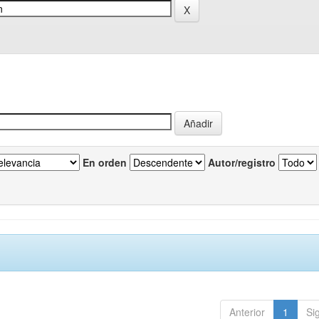
En orden
Autor/registro
Anterior
1
Si