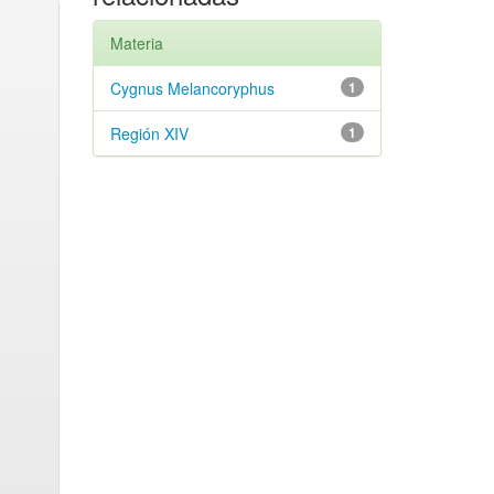
Materia
Cygnus Melancoryphus
1
Región XIV
1