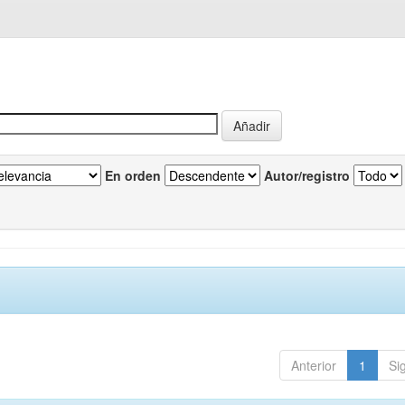
En orden
Autor/registro
Anterior
1
Si